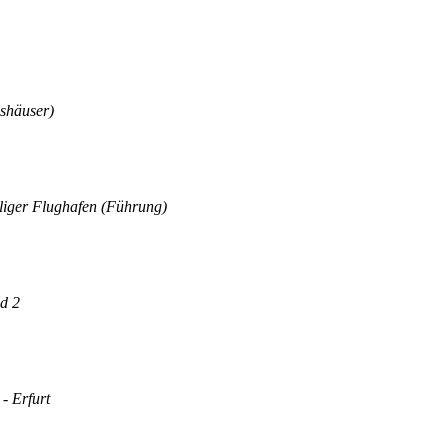
shäuser)
liger Flughafen (Führung)
nd 2
- Erfurt