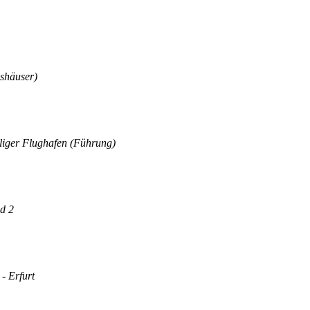
shäuser)
liger Flughafen (Führung)
nd 2
- Erfurt