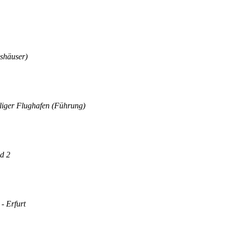
shäuser)
liger Flughafen (Führung)
nd 2
- Erfurt