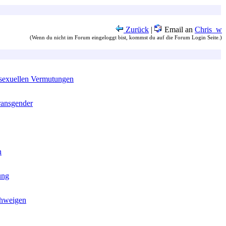
Zurück
|
Email an
Chris_w
(Wenn du nicht im Forum eingeloggt bist, kommst du auf die Forum Login Seite.)
sexuellen Vermutungen
ransgender
n
ung
chweigen