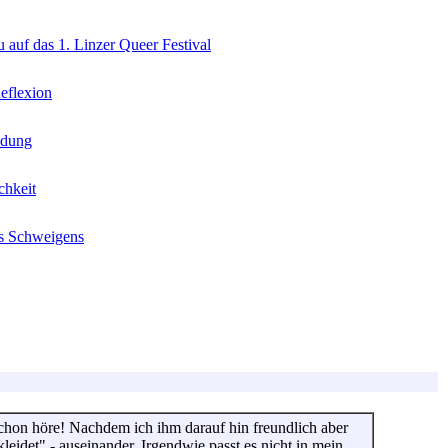
 auf das 1. Linzer Queer Festival
eflexion
idung
chkeit
es Schweigens
schon höre! Nachdem ich ihm darauf hin freundlich aber
idet" - auseinander. Irgendwie passt es nicht in mein